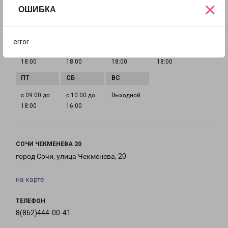
×
ОШИБКА
ГРАФИК РАБОТЫ
error
с 09:00 до
с 09:00 до
с 09:00 до
с 09:00 до
18:00
18:00
18:00
18:00
с 09:00 до
с 10:00 до
Выходной
18:00
16:00
СОЧИ ЧЕКМЕНЕВА 20
город Сочи, улица Чекменева, 20
на карте
ТЕЛЕФОН
8(862)444-00-41