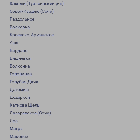
Южный (Туапсинский р-н)
Совет-Квадже (Сочи)
Раздольное
Волковка
Краевско-Армянское
Аше
Вардане
Вишневка
Волконка
Головинка
Голубая Дача
Дагомыс
Дедеркой
Каткова Щель
Лазаревское (Сочи)
Лоо
Магри
Макопсе