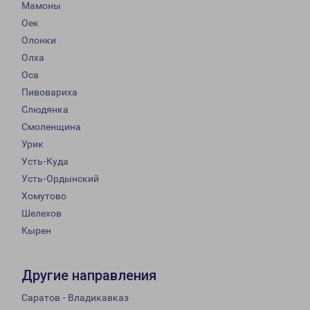
Мамоны
Оек
Олонки
Олха
Оса
Пивовариха
Слюдянка
Смоленщина
Урик
Усть-Куда
Усть-Ордынский
Хомутово
Шелехов
Кырен
Другие направления
Саратов - Владикавказ