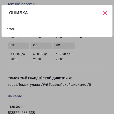
tomsk@pecom.ru
×
ОШИБКА
ГРАФИК РАБОТЫ
error
с 10:00 до
с 10:00 до
с 10:00 до
с 10:00 до
20:00
20:00
20:00
20:00
с 10:00 до
с 10:00 до
с 10:00 до
20:00
20:00
20:00
ТОМСК 79-Й ГВАРДЕЙСКОЙ ДИВИЗИИ 7Б
город Томск, улица 79-й Гвардейской дивизии, 7Б
на карте
ТЕЛЕФОН
8(3822) 283-338