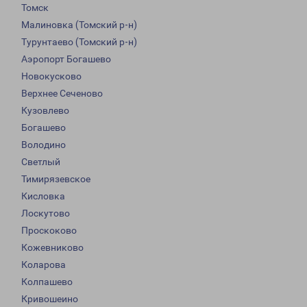
Томск
Малиновка (Томский р-н)
Турунтаево (Томский р-н)
Аэропорт Богашево
Новокусково
Верхнее Сеченово
Кузовлево
Богашево
Володино
Светлый
Тимирязевское
Кисловка
Лоскутово
Проскоково
Кожевниково
Коларова
Колпашево
Кривошеино