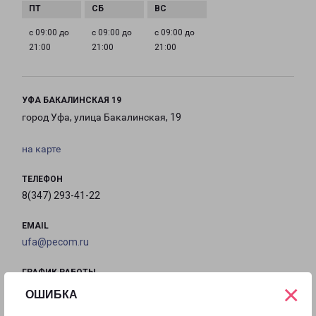
с 09:00 до
с 09:00 до
с 09:00 до
21:00
21:00
21:00
УФА БАКАЛИНСКАЯ 19
город Уфа, улица Бакалинская, 19
на карте
ТЕЛЕФОН
8(347) 293-41-22
EMAIL
ufa@pecom.ru
ГРАФИК РАБОТЫ
×
ОШИБКА