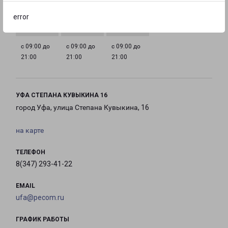
с 09:00 до
с 09:00 до
с 09:00 до
с 09:00 до
21:00
21:00
21:00
21:00
error
с 09:00 до
с 09:00 до
с 09:00 до
21:00
21:00
21:00
УФА СТЕПАНА КУВЫКИНА 16
город Уфа, улица Степана Кувыкина, 16
на карте
ТЕЛЕФОН
8(347) 293-41-22
EMAIL
ufa@pecom.ru
ГРАФИК РАБОТЫ