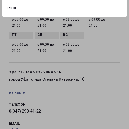
ГРАФИК РАБОТЫ
error
с 09:00 до
с 09:00 до
с 09:00 до
с 09:00 до
21:00
21:00
21:00
21:00
с 09:00 до
с 09:00 до
с 09:00 до
21:00
21:00
21:00
УФА СТЕПАНА КУВЫКИНА 16
город Уфа, улица Степана Кувыкина, 16
на карте
ТЕЛЕФОН
8(347) 293-41-22
EMAIL