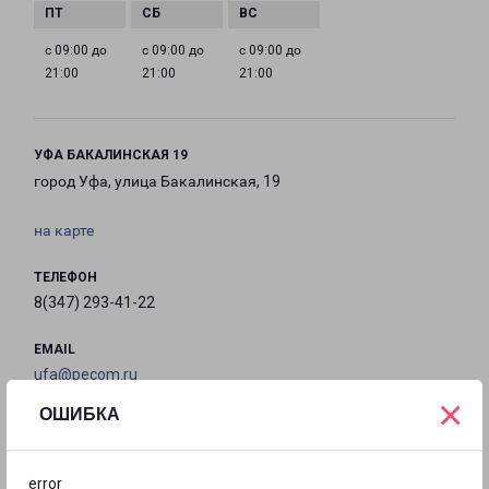
с 09:00 до
с 09:00 до
с 09:00 до
21:00
21:00
21:00
УФА БАКАЛИНСКАЯ 19
город Уфа, улица Бакалинская, 19
на карте
ТЕЛЕФОН
8(347) 293-41-22
EMAIL
ufa@pecom.ru
×
ОШИБКА
ГРАФИК РАБОТЫ
error