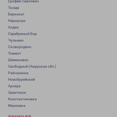
Ерофей Павлович
Тында
Беркакит
Нерюнгри
Алдан
Серебряный Бор
Чульман
Сковородино
Томмот
Шимановск
Свободный (Амурская обл.)
Райчихинск
Новобурейский
Архара
Завитинск
Константиновка
Ивановка
показать всё