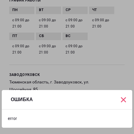
ГРАФИК РАБОТЫ
с 09:00 до
с 09:00 до
с 09:00 до
с 09:00 до
21:00
21:00
21:00
21:00
с 09:00 до
с 09:00 до
с 09:00 до
21:00
21:00
21:00
ЗАВОДОУКОВСК
Тюменская область, г. Заводоуковск, ул.
Шоссейная, 85
×
ОШИБКА
на карте
ТЕЛЕФОН
error
8 (34542) 2-85-50