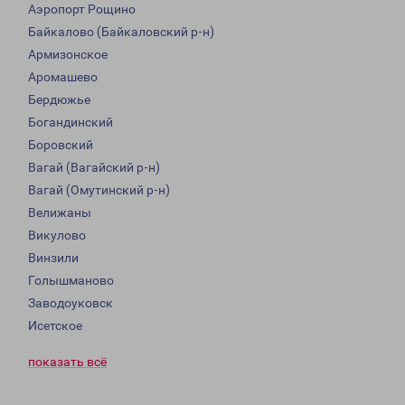
Аэропорт Рощино
Байкалово (Байкаловский р-н)
Армизонское
Аромашево
Бердюжье
Богандинский
Боровский
Вагай (Вагайский р-н)
Вагай (Омутинский р-н)
Велижаны
Викулово
Винзили
Голышманово
Заводоуковск
Исетское
показать всё