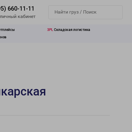
95) 660-11-11
 личный кабинет
етплейсы
3PL
Складская логистика
инов
лкарская