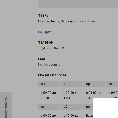
ТВЕРЬ
Россия, Тверь, Старицкое шоссе, 21к2
на карте
ТЕЛЕФОН
+7(4822) 784-959
EMAIL
tver@pecom.ru
ГРАФИК РАБОТЫ
с 09:00 до
с 09:00 до
с 09:00 до
с 09:0
18:00
18:00
18:00
18:00
Оцените нашу работу
с 09:00 до
с 10:00 до
Выходной