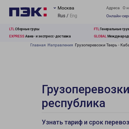
Москва
Адреса
О н
Rus /
Eng
Онлайн-се
LTL
Сборные грузы
FTL
Генеральные гру
EXPRESS
Авиа- и экспресс-доставка
GLOBAL
Международн
Главная
Направления
Грузоперевозки Тверь - Ка
Грузоперевозки
республика
Узнать тариф и срок перево