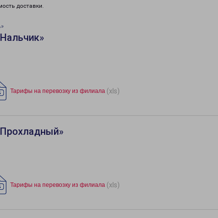
мость доставки.
ь»
«Нальчик»
(xls)
Тарифы на перевозку из филиала
«Прохладный»
(xls)
Тарифы на перевозку из филиала