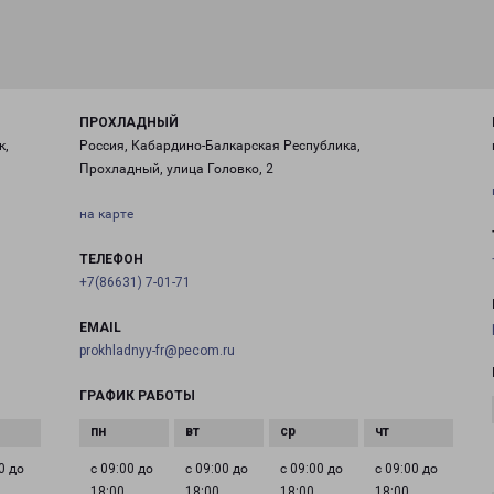
ПРОХЛАДНЫЙ
к,
Россия, Кабардино-Балкарская Республика,
Прохладный, улица Головко, 2
на карте
ТЕЛЕФОН
+7(86631) 7-01-71
EMAIL
prokhladnyy-fr@pecom.ru
ГРАФИК РАБОТЫ
0 до
с 09:00 до
с 09:00 до
с 09:00 до
с 09:00 до
18:00
18:00
18:00
18:00