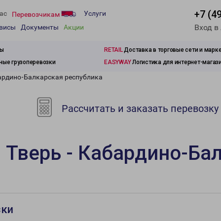
+7 (4
ас
Услуги
Перевозчикам
Вход в
рвисы
Документы
Акции
зы
RETAIL
Доставка в торговые сети и марк
ые грузоперевозки
EASYWAY
Логистика для интернет-магаз
бардино-Балкарская республика
Рассчитать и заказать перевозку
 Тверь - Кабардино-Ба
зки