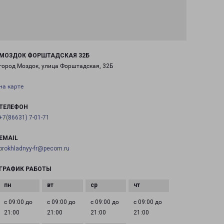
МОЗДОК ФОРШТАДСКАЯ 32Б
город Моздок, улица Форштадская, 32Б
на карте
ТЕЛЕФОН
+7(86631) 7-01-71
EMAIL
prokhladnyy-fr@pecom.ru
ГРАФИК РАБОТЫ
с 09:00 до
с 09:00 до
с 09:00 до
с 09:00 до
21:00
21:00
21:00
21:00