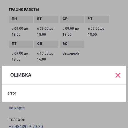
ГРАФИК РАБОТЫ
с 09:00 до
с 09:00 до
с 09:00 до
с 09:00 до
18:00
18:00
18:00
18:00
с 09:00 до
с 10:00 до
Выходной
18:00
16:00
×
ОШИБКА
ОБНИНСК КИЕВСКОЕ
Россия, Калужская область, Обнинск, ул.
error
Железнодорожная, 9А
на карте
ТЕЛЕФОН
+7(48439) 9-70-30