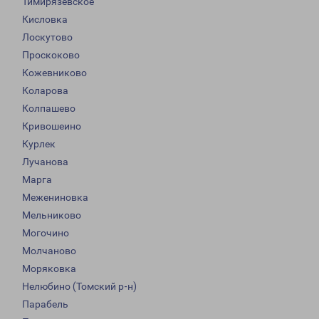
Тимирязевское
Кисловка
Лоскутово
Проскоково
Кожевниково
Коларова
Колпашево
Кривошеино
Курлек
Лучанова
Марга
Межениновка
Мельниково
Могочино
Молчаново
Моряковка
Нелюбино (Томский р-н)
Парабель