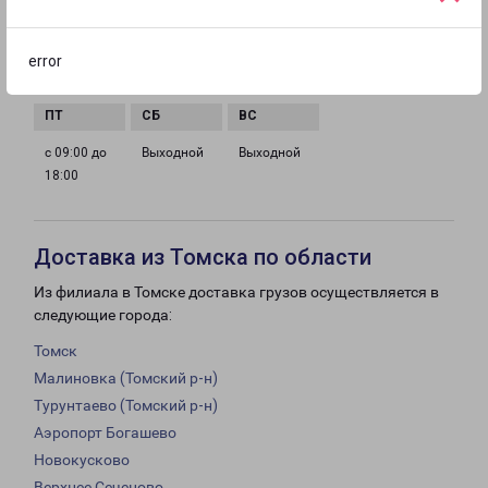
с 09:00 до
с 09:00 до
с 09:00 до
с 09:00 до
error
18:00
18:00
18:00
18:00
с 09:00 до
Выходной
Выходной
18:00
Доставка из Томска по области
Из филиала в Томске доставка грузов осуществляется в
следующие города:
Томск
Малиновка (Томский р-н)
Турунтаево (Томский р-н)
Аэропорт Богашево
Новокусково
Верхнее Сеченово