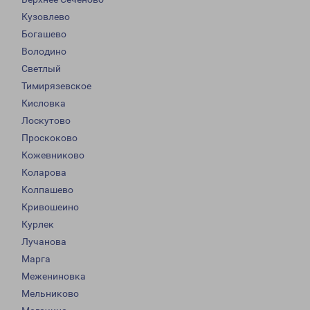
Кузовлево
Богашево
Володино
Светлый
Тимирязевское
Кисловка
Лоскутово
Проскоково
Кожевниково
Коларова
Колпашево
Кривошеино
Курлек
Лучанова
Марга
Межениновка
Мельниково