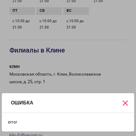
21:00
21:00
21:00
21:00
с 10:00 до
с 10:00 до
с 10:00 до
21:00
21:00
21:00
Филиалы в Клине
КЛИН
Московская область, г. Клин, Волоколамское
шоссе, д. 25, стр. 1
на карте
×
ОШИБКА
ТЕЛЕФОН
8(49624) 5-13-03
error
EMAIL
klin-fr@pecom.ru