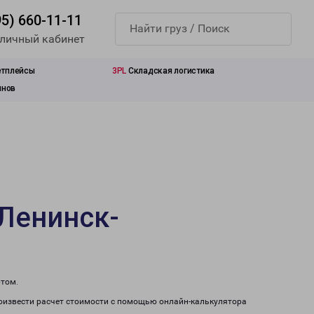
95) 660-11-11
 личный кабинет
етплейсы
3PL
Складская логистика
инов
 Ленинск-
ртом.
роизвести расчет стоимости с помощью онлайн-калькулятора