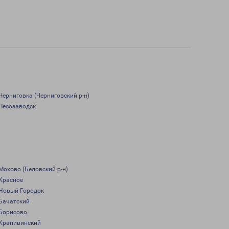
Черниговка (Черниговский р-н)
Лесозаводск
Мохово (Беловский р-н)
Красное
Новый Городок
Бачатский
Борисово
Крапивинский