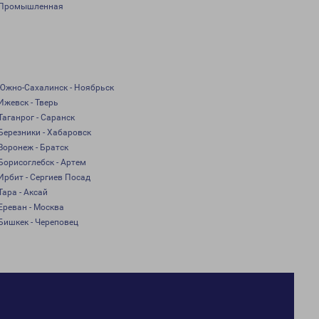
Промышленная
Южно-Сахалинск - Ноябрьск
Ижевск - Тверь
Таганрог - Саранск
Березники - Хабаровск
Воронеж - Братск
Борисоглебск - Артем
Ирбит - Сергиев Посад
Тара - Аксай
Ереван - Москва
Бишкек - Череповец