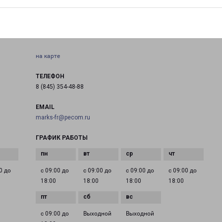
МАРКС
ная
Саратовская область, г. Маркс ул. Проспект Ленина д.
102 В
на карте
ТЕЛЕФОН
8 (845) 354-48-88
EMAIL
marks-fr@pecom.ru
ГРАФИК РАБОТЫ
0 до
с 09:00 до
с 09:00 до
с 09:00 до
с 09:00 до
18:00
18:00
18:00
18:00
с 09:00 до
Выходной
Выходной