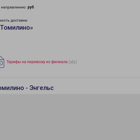
у направлению:
руб
.
мость доставки.
«Томилино»
(xls)
Тарифы на перевозку из филиала
омилино - Энгельс