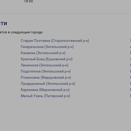
18:00
сти
ется в следующие города:
Старая Полтавка (Старополтавский р-н)
Генеральское (Энгельсский р-н)
Каменка (Энгельсский р-н)
Красный Боец (Ершовский р-н)
Ленинское (Энгельсский р-н)
Подстепное (Энгельсский р-н)
Романовка (Федоровский р-н)
Придорожный (Энгельсский р-н)
Березовка (Марксовский р-н)
Малый Узень (Питерский р-н)