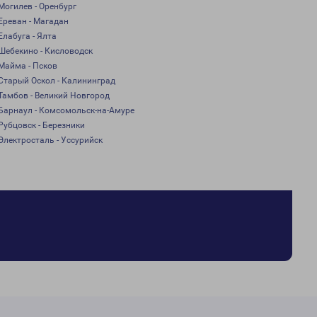
Могилев - Оренбург
Ереван - Магадан
Елабуга - Ялта
Шебекино - Кисловодск
Майма - Псков
Старый Оскол - Калининград
Тамбов - Великий Новгород
Барнаул - Комсомольск-на-Амуре
Рубцовск - Березники
Электросталь - Уссурийск