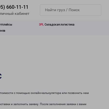
95) 660-11-11
 личный кабинет
етплейсы
3PL
Складская логистика
инов
с
 стоимости с помощью онлайн-калькулятора или позвонить нам
оставки и заполнить заявку. После заполнения заявки с вами