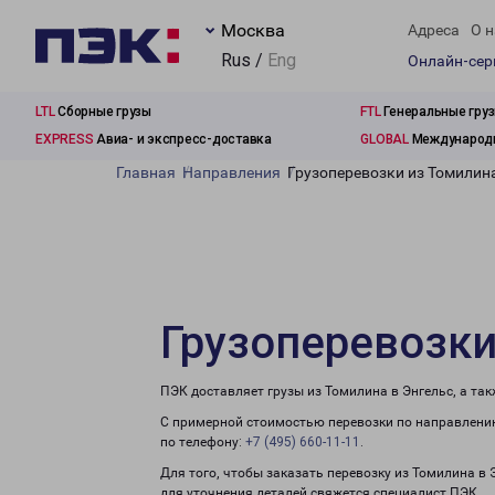
Москва
Адреса
О н
Rus /
Eng
Онлайн-се
LTL
Сборные грузы
FTL
Генеральные гру
EXPRESS
Авиа- и экспресс-доставка
GLOBAL
Международн
Главная
Направления
Грузоперевозки из Томилина
Грузоперевозки
ПЭК доставляет грузы из Томилина в Энгельс, а та
С примерной стоимостью перевозки по направлению
по телефону:
+7 (495) 660-11-11
.
Для того, чтобы заказать перевозку из Томилина в 
для уточнения деталей свяжется специалист ПЭК.