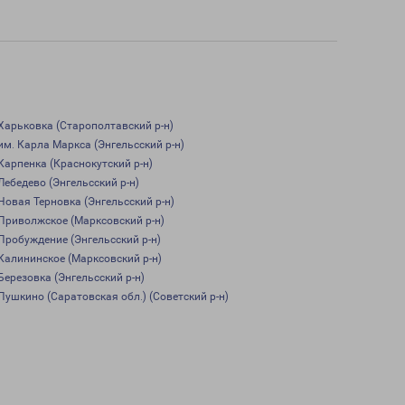
Харьковка (Старополтавский р-н)
им. Карла Маркса (Энгельсский р-н)
Карпенка (Краснокутский р-н)
Лебедево (Энгельсский р-н)
Новая Терновка (Энгельсский р-н)
Приволжское (Марксовский р-н)
Пробуждение (Энгельсский р-н)
Калининское (Марксовский р-н)
Березовка (Энгельсский р-н)
Пушкино (Саратовская обл.) (Советский р-н)