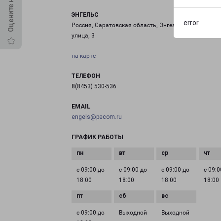
ЭНГЕЛЬС
error
Россия, Саратовская область, Энгельс, Промышлен
улица, 3
на карте
ТЕЛЕФОН
8(8453) 530-536
EMAIL
engels@pecom.ru
ГРАФИК РАБОТЫ
с 09:00 до
с 09:00 до
с 09:00 до
с 09:0
18:00
18:00
18:00
18:00
с 09:00 до
Выходной
Выходной