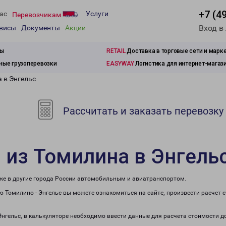
+7 (4
ас
Услуги
Перевозчикам
Вход в
рвисы
Документы
Акции
зы
RETAIL
Доставка в торговые сети и марк
ые грузоперевозки
EASYWAY
Логистика для интернет-магаз
 в Энгельс
Рассчитать и заказать перевозку
 из Томилина в Энгель
кже в другие города России автомобильным и авиатранспортом.
 Томилино - Энгельс вы можете ознакомиться на сайте, произвести расчет
Энгельс, в калькуляторе необходимо ввести данные для расчета стоимости д