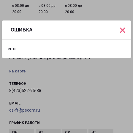
с 08:00 до
с 08:00 до
с 08:00 до
20:00
20:00
20:00
×
ОШИБКА
Филиалы в Спасск-Дальнем
error
СПАССК-ДАЛЬНИЙ
г. Спасск-Дальний ул. Хабаровская д. 4/1
на карте
ТЕЛЕФОН
8(423)522-95-88
EMAIL
ds-fr@pecom.ru
ГРАФИК РАБОТЫ