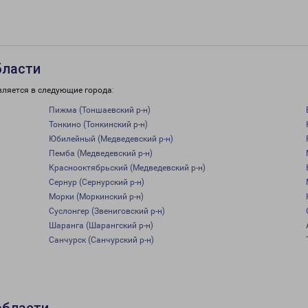
бласти
вляется в следующие города:
Пижма (Тоншаевский р-н)
Тонкино (Тонкинский р-н)
Юбилейный (Медведевский р-н)
Пемба (Медведевский р-н)
Краснооктябрьский (Медведевский р-н)
Сернур (Сернурский р-н)
Морки (Моркинский р-н)
Суслонгер (Звениговский р-н)
Шаранга (Шарангский р-н)
Санчурск (Санчурский р-н)