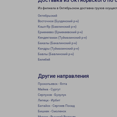
Доставка из Октябрьского по 
Из филиала в Октябрьском доставка грузов осущес
Октябрьский
Восточное (Буздякский р-н)
Кзыл-Яр (Бавлинский р-н)
Ермекеево (Ермекеевский р-н)
Кендектамак (Туймазинский р-н)
Бакалы (Бакалинский р-н)
Кандры (Туймазинский р-н)
Бавлы (Бавлинский р-н)
Белебей
Другие направления
Прокопьевск - Ялта
Майма - Сургут
Серпухов - Бузулук
Липецк - Ирбит
Батайск - Сергиев Посад
Бишкек - Смоленск
Муром - Вышний Волочек