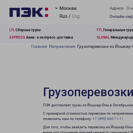
Москва
Адреса
О н
Rus /
Eng
Онлайн-се
LTL
Сборные грузы
FTL
Генеральные гру
EXPRESS
Авиа- и экспресс-доставка
GLOBAL
Международн
Главная
Направления
Грузоперевозки из Йошкар
Грузоперевозки
ПЭК доставляет грузы из Йошкар-Олы в Октябрьски
С примерной стоимостью перевозки по направлению
позвонить нам по телефону:
+7 (495) 660-11-11
.
Для того, чтобы заказать перевозку из Йошкар-Олы
вами для уточнения деталей свяжется специалист 