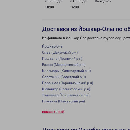
с 09:00 до
с 10:00 до
Выходной
18:00
16:00
Доставка из Йошкар-Олы по о
Из филиала в Йошкар-Оле доставка грузов осущест
Йошкар-Ола
Сява (Шахунский р-н)
Пиштань (Яранский р-н)
Ежово (Медведевский р-н)
Килемары (Килемарский р-н)
Советский (Советский р-н)
Параньга (Параньгинский р-н)
Шелангер (Звениговский р-н)
Тоншаево (Тоншаевский р-н)
Пижанка (Пижанский р-н)
показать всё