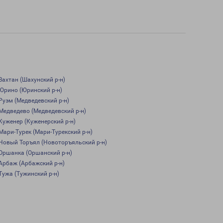
Вахтан (Шахунский р-н)
Юрино (Юринский р-н)
Руэм (Медведевский р-н)
Медведево (Медведевский р-н)
Куженер (Куженерский р-н)
Мари-Турек (Мари-Турекский р-н)
Новый Торъял (Новоторъяльский р-н)
Оршанка (Оршанский р-н)
Арбаж (Арбажский р-н)
Тужа (Тужинский р-н)