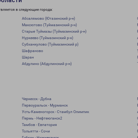
области
твляется в следующие города:
Абсалямово (Ютазинский р-н)
Максютово (Туймазинский р-н)
Старые Туймазы (Туймазинский р-н)
Нуркеево (Туймазинский р-н)
Субханкулово (Туймазинский р)
Шафраново
Шаран
Абдулино (Абдулинский р-н)
Черкесск - Дубна
Первоуральск - Мурманск
Усть-Каменогорск - Стамбул Олимпик
Пермь - Нефтеюганск2
Тамбов - Евпатория
Тольятти - Сочи
Губкин - Нижнекамск