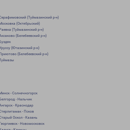
Серафимовский (Туймазинский р-н)
Московка (Октябрьский)
Раевка (Туймазинский р-н)
Аксаково (Белебеевский р-н)
Буздяк
Уруссу (Ютазинский р-н)
Приютово (Белебеевский р-н)
Туймазы
Минск - Солнечногорск
Белгород - Нальчик
Ангарск - Краснодар
Стерлитамак - Псков
Старый Оскол - Казань
Георгиевск - Новомосковск
Калуга - Клинцы