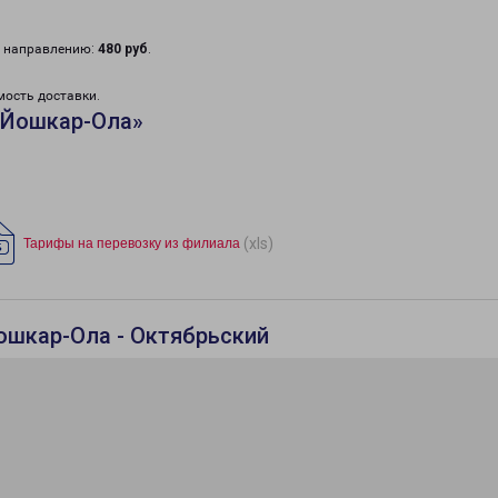
у направлению:
480 руб
.
мость доставки.
«Йошкар-Ола»
(xls)
Тарифы на перевозку из филиала
ошкар-Ола - Октябрьский