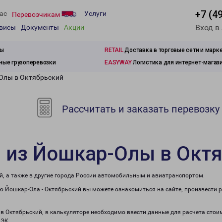
+7 (4
ас
Услуги
Перевозчикам
Вход в
рвисы
Документы
Акции
зы
RETAIL
Доставка в торговые сети и марк
ые грузоперевозки
EASYWAY
Логистика для интернет-магаз
-Олы в Октябрьский
Рассчитать и заказать перевозку
 из Йошкар-Олы в Окт
й, а также в другие города России автомобильным и авиатранспортом.
 Йошкар-Ола - Октябрьский вы можете ознакомиться на сайте, произвести 
 в Октябрьский, в калькуляторе необходимо ввести данные для расчета стоим
ПЭК.