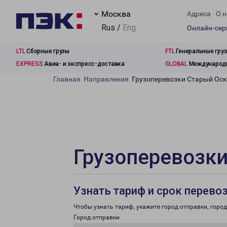
Москва
Адреса
О н
Rus /
Eng
Онлайн-се
LTL
Сборные грузы
FTL
Генеральные гру
EXPRESS
Авиа- и экспресс-доставка
GLOBAL
Международн
Главная
Направления
Грузоперевозки Старый Оск
Грузоперевозки
Узнать тариф и срок перево
Чтобы узнать тариф, укажите город отправки, город 
Город отправки