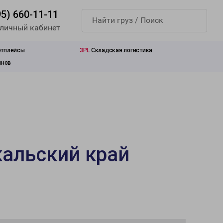
95) 660-11-11
 личный кабинет
етплейсы
3PL
Складская логистика
инов
кальский край