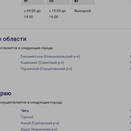
с 09:00 до
с 10:00 до
Выходной
19:00
16:00
о области
ствляется в следующие города:
Беломестное (Новооскольский р-н)
Кшенский (Советский р-н)
Горшечное (Горшеченский р-н)
краю
 осуществляется в следующие города:
Чита
Горный
Кокуй (Сретенский р-н)
Акша (Акшинский р-н)