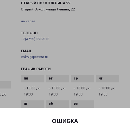
СТАРЫЙ ОСКОЛ ЛЕНИНА 22
Старый Оскол, улица Ленина, 22
на карте
ТЕЛЕФОН
+7(4725) 390-515
EMAIL
oskol@pecom.ru
ГРАФИК РАБОТЫ
с 10:00 до
с 10:00 до
с 10:00 до
с 10:00 до
0 до
19:00
19:00
19:00
19:00
с 10:00 до
с 10:00 до
с 10:00 до
19:00
19:00
19:00
ОШИБКА