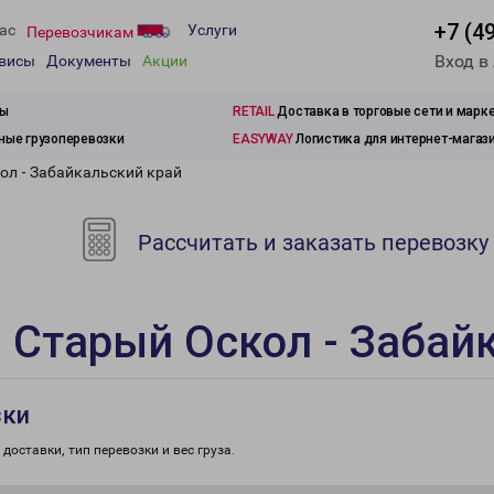
+7 (4
ас
Услуги
Перевозчикам
Вход в
рвисы
Документы
Акции
зы
RETAIL
Доставка в торговые сети и марк
ые грузоперевозки
EASYWAY
Логистика для интернет-магаз
ол - Забайкальский край
Рассчитать и заказать перевозку
 Старый Оскол - Забай
зки
доставки, тип перевозки и вес груза.