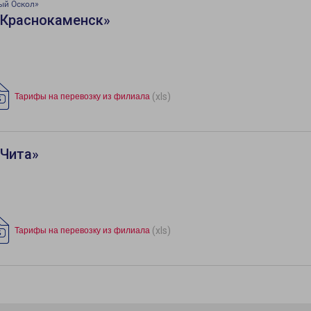
ый Оскол»
«Краснокаменск»
(xls)
Тарифы на перевозку из филиала
«Чита»
(xls)
Тарифы на перевозку из филиала