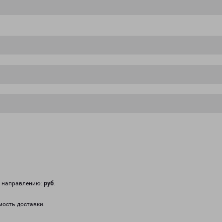
у направлению:
руб
.
мость доставки.