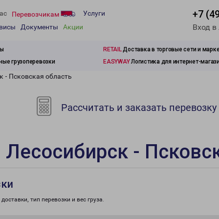
+7 (4
ас
Услуги
Перевозчикам
Вход в
рвисы
Документы
Акции
зы
RETAIL
Доставка в торговые сети и марк
ые грузоперевозки
EASYWAY
Логистика для интернет-магаз
к - Псковская область
Рассчитать и заказать перевозку
 Лесосибирск - Псковс
зки
доставки, тип перевозки и вес груза.