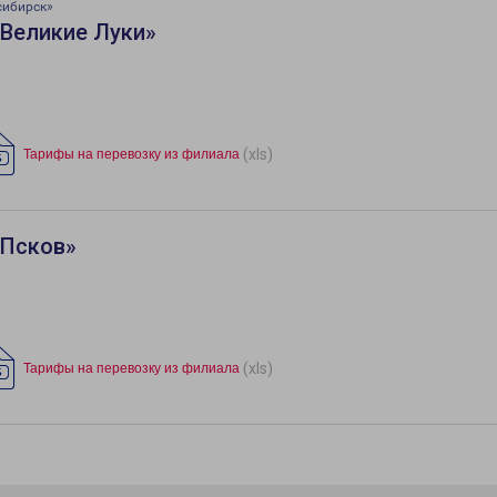
сибирск»
«Великие Луки»
(xls)
Тарифы на перевозку из филиала
«Псков»
(xls)
Тарифы на перевозку из филиала