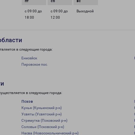
с 09:00 до
с 09:00 до
Выходной
18:00
12:00
области
твляется в следующие города:
Енисейск
Пировское пос.
ти
существляется в следующие города:
Псков
Кунья (Куньинский р-н)
Усвяты (Усвятский р-н)
Стремутка (Псковский р-н)
Соловьи (Псковский р-н)
Насва (Новосокольнический р-н)