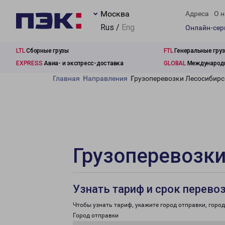
Москва
Адреса
О н
Rus /
Eng
Онлайн-се
LTL
Сборные грузы
FTL
Генеральные гру
EXPRESS
Авиа- и экспресс-доставка
GLOBAL
Международн
Главная
Направления
Грузоперевозки Лесосибирс
Грузоперевозки
Узнать тариф и срок перево
Чтобы узнать тариф, укажите город отправки, город 
Город отправки