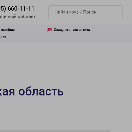
95) 660-11-11
 личный кабинет
етплейсы
3PL
Складская логистика
инов
кая область