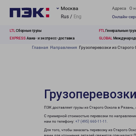
Москва
Адреса
О н
Rus /
Eng
Онлайн-се
LTL
Сборные грузы
FTL
Генеральные гру
EXPRESS
Авиа- и экспресс-доставка
GLOBAL
Международн
Главная
Направления
Грузоперевозки из Старого 
Грузоперевозки
ПЭК доставляет грузы из Старого Оскола в Рязань,
С примерной стоимостью перевозки по направлению
нам по телефону:
+7 (495) 660-11-11
.
Для того, чтобы заказать перевозку из Старого Оск
вами для уточнения деталей свяжется специалист 