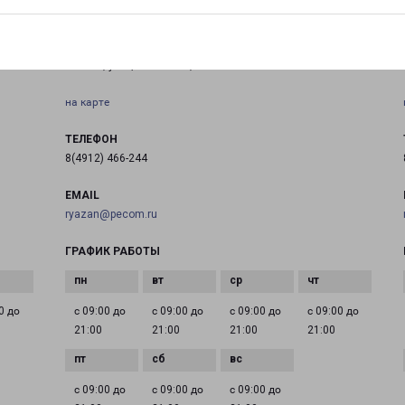
РЯЗАНЬ БОЛЬШАЯ 106
Рязань, улица Большая, 106
на карте
ТЕЛЕФОН
8(4912) 466-244
EMAIL
ryazan@pecom.ru
ГРАФИК РАБОТЫ
0 до
с 09:00 до
с 09:00 до
с 09:00 до
с 09:00 до
21:00
21:00
21:00
21:00
с 09:00 до
с 09:00 до
с 09:00 до