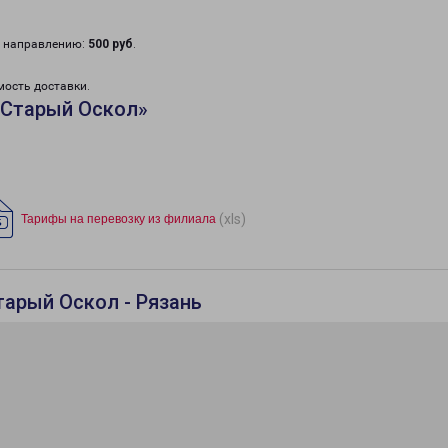
у направлению:
500 руб
.
мость доставки.
«Старый Оскол»
(xls)
Тарифы на перевозку из филиала
тарый Оскол - Рязань