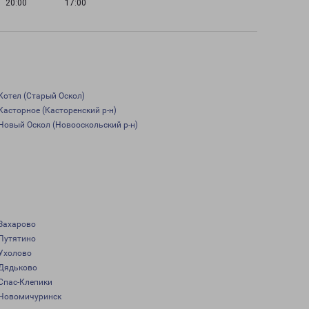
20:00
17:00
Котел (Старый Оскол)
Касторное (Касторенский р-н)
Новый Оскол (Новооскольский р-н)
Захарово
Путятино
Ухолово
Дядьково
Спас-Клепики
Новомичуринск