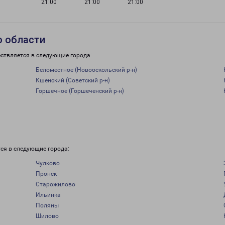
21:00
21:00
21:00
о области
ствляется в следующие города:
Беломестное (Новооскольский р-н)
Кшенский (Советский р-н)
Горшечное (Горшеченский р-н)
и
ся в следующие города:
Чулково
Пронск
Старожилово
Ильинка
Поляны
Шилово