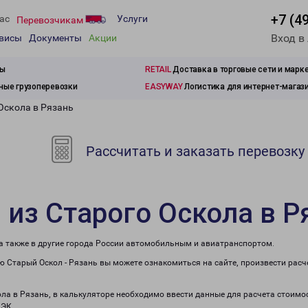
+7 (4
ас
Услуги
Перевозчикам
Вход в
рвисы
Документы
Акции
зы
RETAIL
Доставка в торговые сети и марк
ые грузоперевозки
EASYWAY
Логистика для интернет-магаз
Оскола в Рязань
Рассчитать и заказать перевозку
 из Старого Оскола в Р
 а также в другие города России автомобильным и авиатранспортом.
 Старый Оскол - Рязань вы можете ознакомиться на сайте, произвести рас
ола в Рязань, в калькуляторе необходимо ввести данные для расчета стоимо
ПЭК.