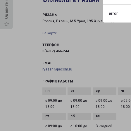
error
РЯЗАНЬ
Россия, Рязань, М-5 Урал, 195-й километр, 1Б
на карте
ТЕЛЕФОН
8(4912) 466-244
EMAIL
ryazan@pecom.ru
ГРАФИК РАБОТЫ
с 09:00 до
с 09:00 до
с 09:00 до
с 09:0
18:00
18:00
18:00
18:00
с 09:00 до
с 10:00 до
Выходной