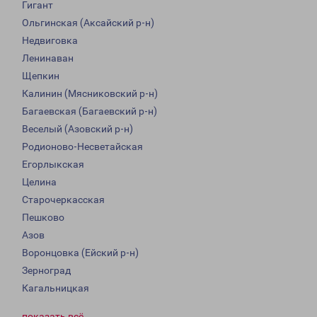
Гигант
Ольгинская (Аксайский р-н)
Недвиговка
Ленинаван
Щепкин
Калинин (Мясниковский р-н)
Багаевская (Багаевский р-н)
Веселый (Азовский р-н)
Родионово-Несветайская
Егорлыкская
Целина
Старочеркасская
Пешково
Азов
Воронцовка (Ейский р-н)
Зерноград
Кагальницкая
показать всё