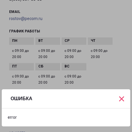
EMAIL
rostov@pecom.ru
ГРАФИК РАБОТЫ
с 09:00 до
с 09:00 до
с 09:00 до
с 09:00 до
20:00
20:00
20:00
20:00
с 09:00 до
с 09:00 до
с 09:00 до
20:00
20:00
20:00
×
ОШИБКА
РОСТОВ-НА-ДОНУ ДОБРОВОЛЬСКОГО З6/3
город Ростов-на-Дону, улица Добровольского, 36
error
корпус 3