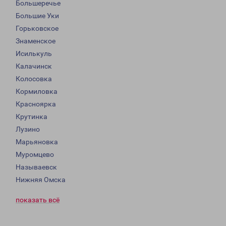
Большеречье
Большие Уки
Горьковское
Знаменское
Исилькуль
Калачинск
Колосовка
Кормиловка
Красноярка
Крутинка
Лузино
Марьяновка
Муромцево
Называевск
Нижняя Омска
показать всё