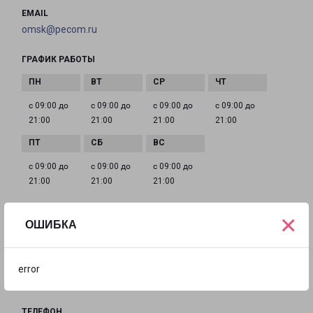
EMAIL
omsk@pecom.ru
ГРАФИК РАБОТЫ
с 09:00 до
с 09:00 до
с 09:00 до
с 09:00 до
21:00
21:00
21:00
21:00
с 09:00 до
с 09:00 до
с 09:00 до
21:00
21:00
21:00
×
ОШИБКА
ОМСК ПРОИЗВОДСТВЕННАЯ
Россия, Омск, улица 2-я Производственная, 41 Б
error
на карте
ТЕЛЕФОН