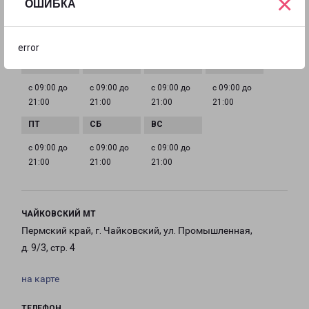
×
ОШИБКА
izhevsk@pecom.ru
ГРАФИК РАБОТЫ
error
с 09:00 до
с 09:00 до
с 09:00 до
с 09:00 до
21:00
21:00
21:00
21:00
с 09:00 до
с 09:00 до
с 09:00 до
21:00
21:00
21:00
ЧАЙКОВСКИЙ МТ
Пермский край, г. Чайковский, ул. Промышленная,
д. 9/3, стр. 4
на карте
ТЕЛЕФОН