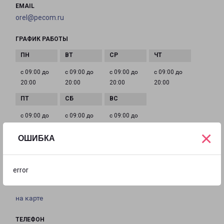
EMAIL
orel@pecom.ru
ГРАФИК РАБОТЫ
с 09:00 до
с 09:00 до
с 09:00 до
с 09:00 до
20:00
20:00
20:00
20:00
с 09:00 до
с 09:00 до
с 09:00 до
20:00
20:00
20:00
×
ОШИБКА
ОРЁЛ ГЕРЦЕНА 11
error
город Орёл, улица Герцена, 11
на карте
ТЕЛЕФОН