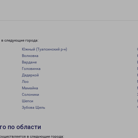
 в следующие города:
Южный (Туапсинский р-н)
Волковка
Вардане
Головинка
Дедеркой
Лоо
Мамайка
Солоники
Шепси
Зубова Щель
го по области
существляется в следующие города: