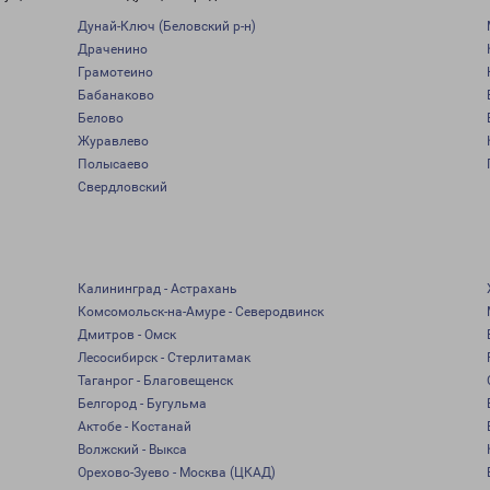
Дунай-Ключ (Беловский р-н)
Драченино
Грамотеино
Бабанаково
Белово
Журавлево
Полысаево
Свердловский
Калининград - Астрахань
Комсомольск-на-Амуре - Северодвинск
Дмитров - Омск
Лесосибирск - Стерлитамак
Таганрог - Благовещенск
Белгород - Бугульма
Актобе - Костанай
Волжский - Выкса
Орехово-Зуево - Москва (ЦКАД)