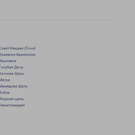
Совет-Квадже (Сочи)
Краевско-Армянское
Вишневка
Голубая Дача
Каткова Щель
Магри
Мамедова Щель
Хобза
Якорная щель
Чемитоквадже