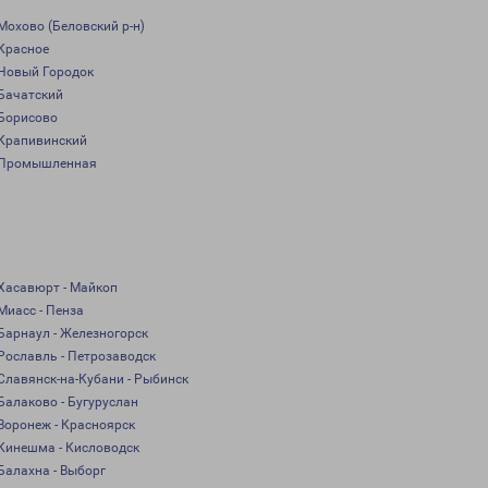
Мохово (Беловский р-н)
Красное
Новый Городок
Бачатский
Борисово
Крапивинский
Промышленная
Хасавюрт - Майкоп
Миасс - Пенза
Барнаул - Железногорск
Рославль - Петрозаводск
Славянск-на-Кубани - Рыбинск
Балаково - Бугуруслан
Воронеж - Красноярск
Кинешма - Кисловодск
Балахна - Выборг