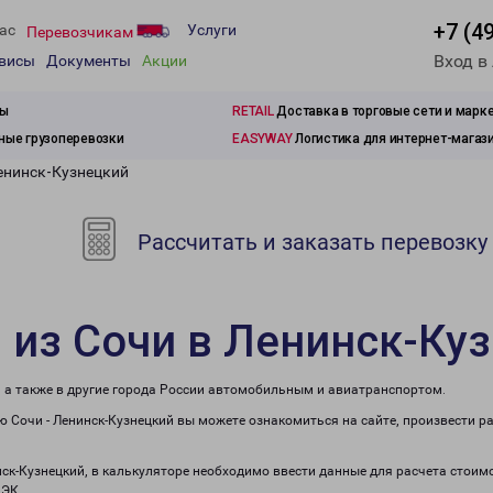
+7 (4
ас
Услуги
Перевозчикам
Вход в
рвисы
Документы
Акции
зы
RETAIL
Доставка в торговые сети и марк
ые грузоперевозки
EASYWAY
Логистика для интернет-магаз
Ленинск-Кузнецкий
Рассчитать и заказать перевозку
 из Сочи в Ленинск-Ку
, а также в другие города России автомобильным и авиатранспортом.
 Сочи - Ленинск-Кузнецкий вы можете ознакомиться на сайте, произвести р
нск-Кузнецкий, в калькуляторе необходимо ввести данные для расчета стоим
ПЭК.