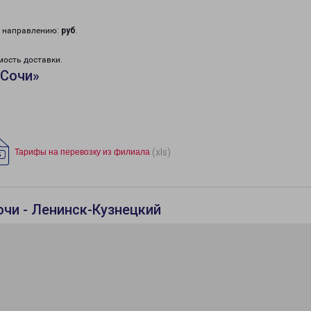
у направлению:
руб
.
мость доставки.
«Сочи»
(xls)
Тарифы на перевозку из филиала
очи - Ленинск-Кузнецкий