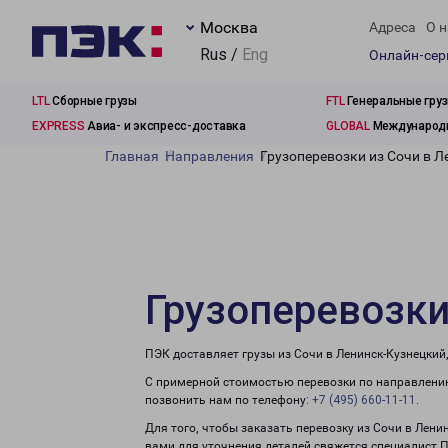
Москва
Адреса
О н
Rus /
Eng
Онлайн-се
LTL
Сборные грузы
FTL
Генеральные гру
EXPRESS
Авиа- и экспресс-доставка
GLOBAL
Международн
Главная
Направления
Грузоперевозки из Сочи в 
Грузоперевозки
ПЭК доставляет грузы из Сочи в Ленинск-Кузнецкий
С примерной стоимостью перевозки по направлению
позвонить нам по телефону:
+7 (495) 660-11-11
.
Для того, чтобы заказать перевозку из Сочи в Лени
вами для уточнения деталей свяжется специалист 