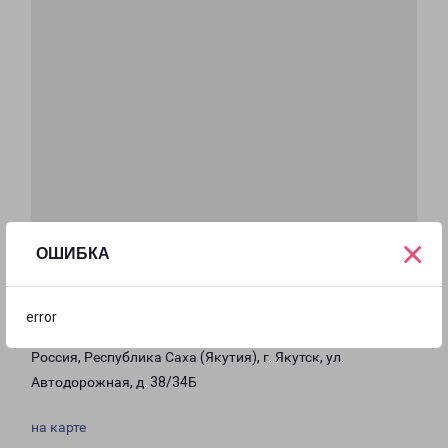
×
ОШИБКА
error
ЯКУТСК
Россия, Республика Саха (Якутия), г. Якутск, ул.
Автодорожная, д. 38/34Б
на карте