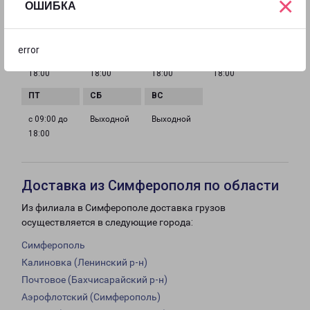
×
ОШИБКА
ГРАФИК РАБОТЫ
error
с 09:00 до
с 09:00 до
с 09:00 до
с 09:00 до
18:00
18:00
18:00
18:00
с 09:00 до
Выходной
Выходной
18:00
Доставка из Симферополя по области
Из филиала в Симферополе доставка грузов
осуществляется в следующие города:
Симферополь
Калиновка (Ленинский р-н)
Почтовое (Бахчисарайский р-н)
Аэрофлотский (Симферополь)