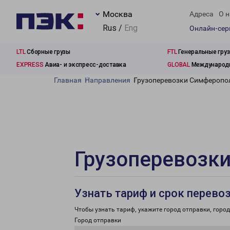
Москва
Адреса
О н
Rus /
Eng
Онлайн-се
LTL
Сборные грузы
FTL
Генеральные гру
EXPRESS
Авиа- и экспресс-доставка
GLOBAL
Международн
Главная
Направления
Грузоперевозки Симферопол
Грузоперевозки
Узнать тариф и срок перево
Чтобы узнать тариф, укажите город отправки, город 
Город отправки