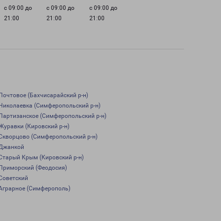
с 09:00 до
с 09:00 до
с 09:00 до
21:00
21:00
21:00
Почтовое (Бахчисарайский р-н)
Николаевка (Симферопольский р-н)
Партизанское (Симферопольский р-н)
Журавки (Кировский р-н)
Скворцово (Симферопольский р-н)
Джанкой
Старый Крым (Кировский р-н)
Приморский (Феодосия)
Советский
Аграрное (Симферополь)