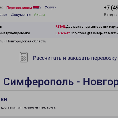
+7 (4
ас
Услуги
Перевозчикам
Вход в
рвисы
Документы
Акции
зы
RETAIL
Доставка в торговые сети и марк
ые грузоперевозки
EASYWAY
Логистика для интернет-магаз
ь - Новгородская область
Рассчитать и заказать перевозку
 Симферополь - Новго
зки
доставки, тип перевозки и вес груза.