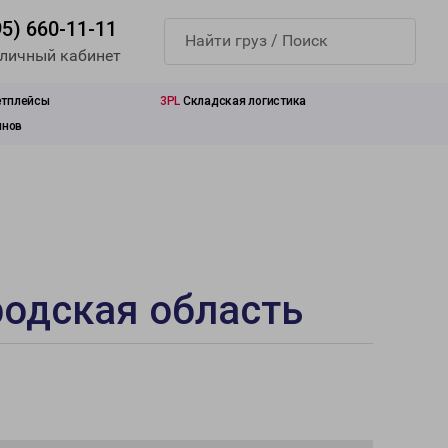
95) 660-11-11
 личный кабинет
етплейсы
3PL
Складская логистика
инов
родская область