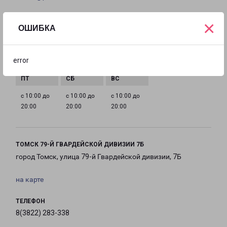
ГРАФИК РАБОТЫ
×
ОШИБКА
с 10:00 до
с 10:00 до
с 10:00 до
с 10:00 до
error
20:00
20:00
20:00
20:00
с 10:00 до
с 10:00 до
с 10:00 до
20:00
20:00
20:00
ТОМСК 79-Й ГВАРДЕЙСКОЙ ДИВИЗИИ 7Б
город Томск, улица 79-й Гвардейской дивизии, 7Б
на карте
ТЕЛЕФОН
8(3822) 283-338