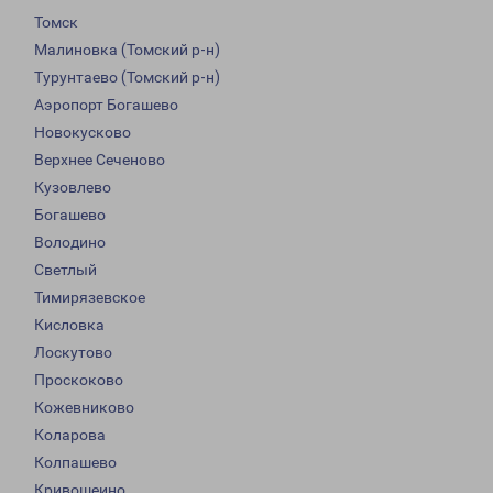
Томск
Малиновка (Томский р-н)
Турунтаево (Томский р-н)
Аэропорт Богашево
Новокусково
Верхнее Сеченово
Кузовлево
Богашево
Володино
Светлый
Тимирязевское
Кисловка
Лоскутово
Проскоково
Кожевниково
Коларова
Колпашево
Кривошеино