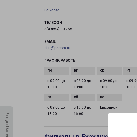
на карте
ТЕЛЕФОН
8(49654) 90-765
EMAIL
si-fr@pecom.ru
ГРАФИК РАБОТЫ
с 09:00 до
с 09:00 до
с 09:00 до
с 09:0
18:00
18:00
18:00
18:00
с 09:00 до
с 10:00 до
Выходной
18:00
16:00
Оцените нашу работу
Филиалы в Бузулуке