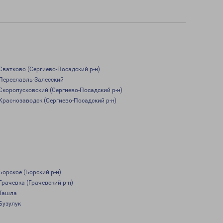
Сватково (Сергиево-Посадский р-н)
Переславль-Залесский
Скоропусковский (Сергиево-Посадский р-н)
Краснозаводск (Сергиево-Посадский р-н)
Борское (Борский р-н)
Грачевка (Грачевский р-н)
Ташла
Бузулук