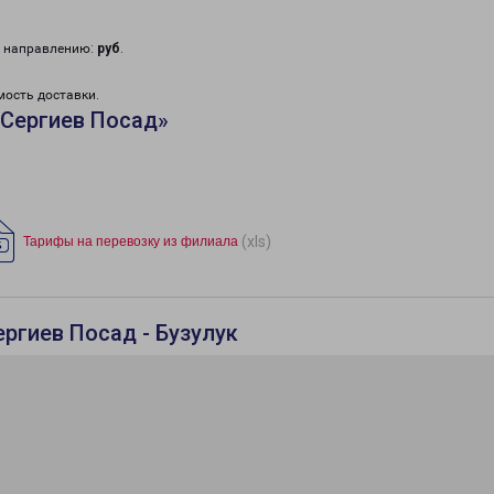
у направлению:
руб
.
мость доставки.
«Сергиев Посад»
(xls)
Тарифы на перевозку из филиала
ргиев Посад - Бузулук