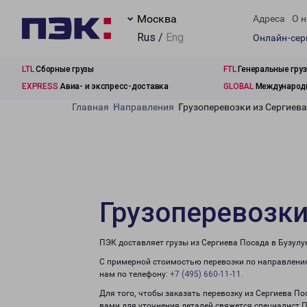
Москва
Адреса
О н
Rus /
Eng
Онлайн-се
LTL
Сборные грузы
FTL
Генеральные гру
EXPRESS
Авиа- и экспресс-доставка
GLOBAL
Международн
Главная
Направления
Грузоперевозки из Сергиева
Грузоперевозки
ПЭК доставляет грузы из Сергиева Посада в Бузулу
С примерной стоимостью перевозки по направлению
нам по телефону:
+7 (495) 660-11-11
.
Для того, чтобы заказать перевозку из Сергиева По
вами для уточнения деталей свяжется специалист 