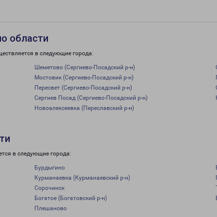
по области
ществляется в следующие города:
Шеметово (Сергиево-Посадский р-н)
Мостовик (Сергиево-Посадский р-н)
Пересвет (Сергиево-Посадский р-н)
Сергиев Посад (Сергиево-Посадский р-н)
Новоалексеевка (Переславский р-н)
сти
ется в следующие города:
Бурдыгино
Курманаевка (Курманаевский р-н)
Сорочинск
Богатое (Богатовский р-н)
Плешаново