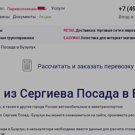
+7 (4
ас
Услуги
Перевозчикам
Вход в
рвисы
Документы
Акции
зы
RETAIL
Доставка в торговые сети и марк
ые грузоперевозки
EASYWAY
Логистика для интернет-магаз
 Посада в Бузулук
Рассчитать и заказать перевозку
 из Сергиева Посада в 
к, а также в другие города России автомобильным и авиатранспортом.
 Сергиев Посад - Бузулук вы можете ознакомиться на сайте, произвести ра
сада в Бузулук, в калькуляторе необходимо ввести данные для расчета стоим
ПЭК.