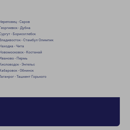
Череповец - Саров
Георгиевск - Дубна
Сургут - Борисоглебск
Владивосток - Стамбул Олимпик
Находка - Чита
Новомосковск - Костанай
Иваново - Пермь
Кисловодск - Энгельс
Хабаровск - Обнинск
Таганрог - Ташкент Горького