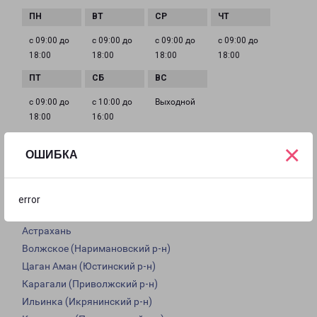
с 09:00 до
с 09:00 до
с 09:00 до
с 09:00 до
18:00
18:00
18:00
18:00
с 09:00 до
с 10:00 до
Выходной
18:00
16:00
×
ОШИБКА
Доставка из Астрахани по области
Из филиала в Астрахани доставка грузов осуществляется
error
в следующие города:
Астрахань
Волжское (Наримановский р-н)
Цаган Аман (Юстинский р-н)
Карагали (Приволжский р-н)
Ильинка (Икрянинский р-н)