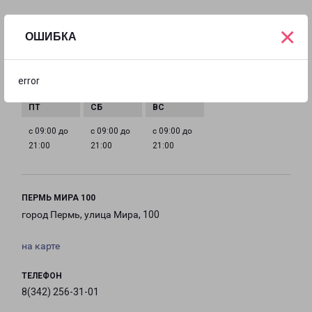
ГРАФИК РАБОТЫ
×
ОШИБКА
с 09:00 до
с 09:00 до
с 09:00 до
с 09:00 до
error
21:00
21:00
21:00
21:00
с 09:00 до
с 09:00 до
с 09:00 до
21:00
21:00
21:00
ПЕРМЬ МИРА 100
город Пермь, улица Мира, 100
на карте
ТЕЛЕФОН
8(342) 256-31-01