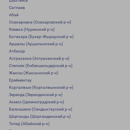
Шахтинск
Сатпаев
Абай
Осакаровка (Осакаровский р-н)
Киевка (Нуринский р-н)
Ботакара (Бухар-Жырауский р-н)
Аршалы (Аршалынский р-н)
Атбасар
Астраханка (Астраханский р-н)
Степняк (Енбекшильдерский р-н)
Жаксы (Жаксынский р-н)
Ерейментау
Коргалжын (Коргалжынский р-н)
Зеренда (Зерендинский р-н)
Акмол (Целиноградский р-н)
Балкашино (Сандыктауский р-н)
Шортанды (Шортандинский р-н)
Топар (Абайский р-н)