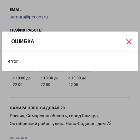
EMAIL
samara@pecom.ru
ГРАФИК РАБОТЫ
×
ОШИБКА
с 10:00 до
с 10:00 до
с 10:00 до
с 10:00 до
22:00
22:00
22:00
22:00
error
с 10:00 до
с 10:00 до
с 10:00 до
22:00
22:00
22:00
САМАРА НОВО-САДОВАЯ 23
Россия, Самарская область, город Самара,
Октябрьский район, улица Ново-Садовая, дом 23
на карте