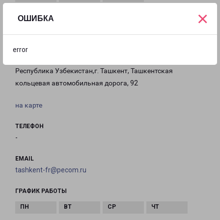
×
с 10:00 до
Выходной
Выходной
ОШИБКА
19:00
error
ТАШКЕНТ ФИЗ.ЛИЦА
Республика Узбекистан,г. Ташкент, Ташкентская
кольцевая автомобильная дорога, 92
на карте
ТЕЛЕФОН
-
EMAIL
tashkent-fr@pecom.ru
ГРАФИК РАБОТЫ