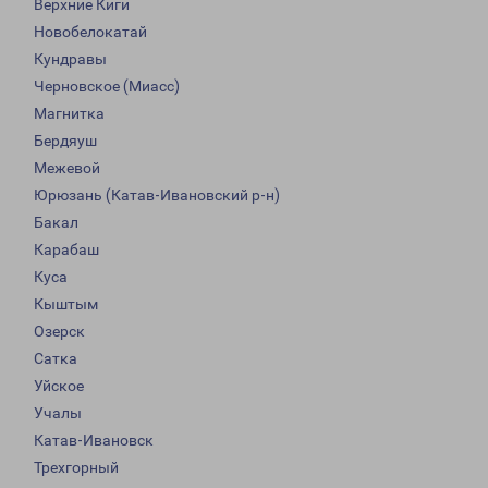
Верхние Киги
Новобелокатай
Кундравы
Черновское (Миасс)
Магнитка
Бердяуш
Межевой
Юрюзань (Катав-Ивановский р-н)
Бакал
Карабаш
Куса
Кыштым
Озерск
Сатка
Уйское
Учалы
Катав-Ивановск
Трехгорный