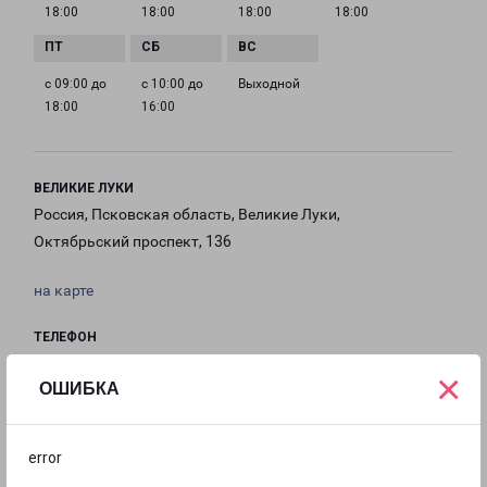
18:00
18:00
18:00
18:00
с 09:00 до
с 10:00 до
Выходной
18:00
16:00
ВЕЛИКИЕ ЛУКИ
Россия, Псковская область, Великие Луки,
Октябрьский проспект, 136
на карте
ТЕЛЕФОН
+7(81153) 78-136
×
ОШИБКА
EMAIL
velikie-luki-fr@pecom.ru
error
ГРАФИК РАБОТЫ