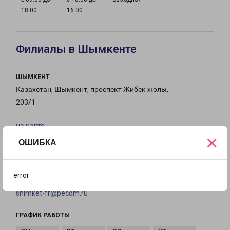
18:00
16:00
Филиалы в Шымкенте
ШЫМКЕНТ
Казахстан, Шымкент, проспект Жибек жолы,
203/1
на карте
×
ОШИБКА
ТЕЛЕФОН
+ 7(7252) 97-39-01
error
EMAIL
shimket-fr@pecom.ru
ГРАФИК РАБОТЫ