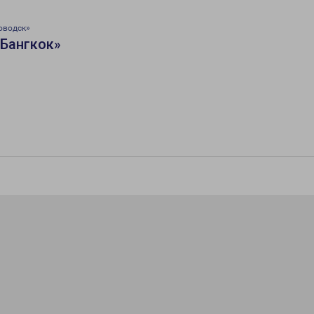
оводск»
«Бангкок»