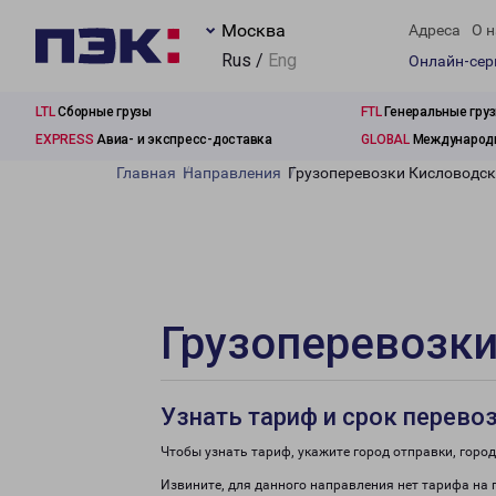
Москва
Адреса
О н
Rus /
Eng
Онлайн-се
LTL
Сборные грузы
FTL
Генеральные гру
EXPRESS
Авиа- и экспресс-доставка
GLOBAL
Международн
Главная
Направления
Грузоперевозки Кисловодс
Грузоперевозк
Узнать тариф и срок перево
Чтобы узнать тариф, укажите город отправки, город 
Извините, для данного направления нет тарифа на 