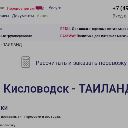
+7 (4
ас
Услуги
Перевозчикам
Вход в
рвисы
Документы
Акции
зы
RETAIL
Доставка в торговые сети и марк
ые грузоперевозки
EASYWAY
Логистика для интернет-магаз
к - ТАИЛАНД
Рассчитать и заказать перевозку
и Кисловодск - ТАИЛАН
зки
доставки, тип перевозки и вес груза.
перевозку.