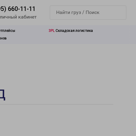
95) 660-11-11
 личный кабинет
етплейсы
3PL
Складская логистика
инов
Д