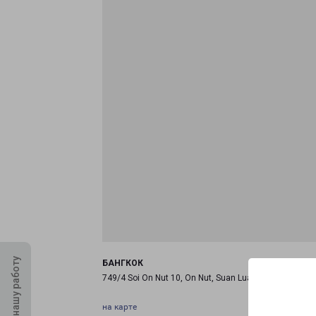
Оцените нашу работу
БАНГКОК
749/4 Soi On Nut 10, On Nut, Suan Luang, Bangkok, 1
на карте