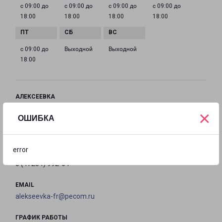
с 09:00 до
с 09:00 до
с 09:00 до
с 09:00 до
18:00
18:00
18:00
18:00
с 09:00 до
Выходной
Выходной
18:00
АЛЕКСЕЕВКА
Белгородская обл., г. Алексеевка, ул. Заводская 15
×
ОШИБКА
на карте
error
ТЕЛЕФОН
8 (47234) 992-64
EMAIL
alekseevka-fr@pecom.ru
ГРАФИК РАБОТЫ