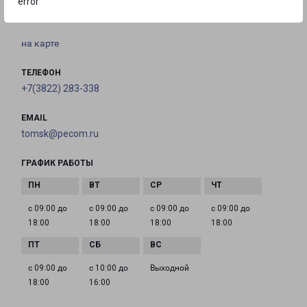
error
Пролетарская улица, 38В
на карте
ТЕЛЕФОН
+7(3822) 283-338
EMAIL
tomsk@pecom.ru
ГРАФИК РАБОТЫ
с 09:00 до
с 09:00 до
с 09:00 до
с 09:00 до
18:00
18:00
18:00
18:00
с 09:00 до
с 10:00 до
Выходной
18:00
16:00