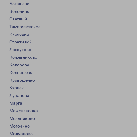
Богашево
Володино
Светлый
Тимирязевское
Кисловка
Стрежевой
Лоскутово
Кожевниково
Коларова
Колпашево
Кривошеино
Курлек
Лучанова
Марга
Межениновка
Мельниково
Могочино
Молчаново