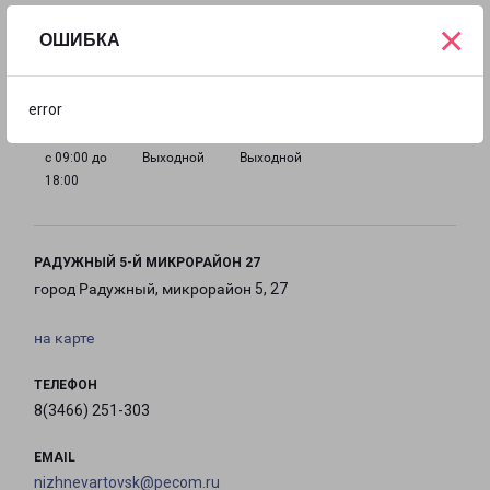
×
ОШИБКА
с 09:00 до
с 09:00 до
с 09:00 до
с 09:00 до
18:00
18:00
18:00
18:00
error
с 09:00 до
Выходной
Выходной
18:00
РАДУЖНЫЙ 5-Й МИКРОРАЙОН 27
город Радужный, микрорайон 5, 27
на карте
ТЕЛЕФОН
8(3466) 251-303
EMAIL
nizhnevartovsk@pecom.ru