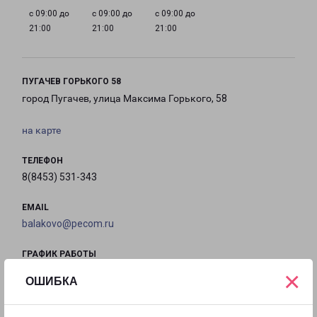
с 09:00 до
с 09:00 до
с 09:00 до
21:00
21:00
21:00
ПУГАЧЕВ ГОРЬКОГО 58
город Пугачев, улица Максима Горького, 58
на карте
ТЕЛЕФОН
8(8453) 531-343
EMAIL
balakovo@pecom.ru
ГРАФИК РАБОТЫ
×
ОШИБКА
с 09:00 до
с 09:00 до
с 09:00 до
с 09:00 до
21:00
21:00
21:00
21:00