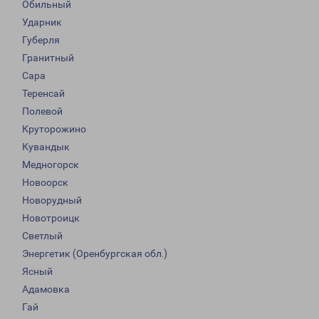
Обильный
Ударник
Губерля
Гранитный
Сара
Теренсай
Полевой
Круторожино
Кувандык
Медногорск
Новоорск
Новорудный
Новотроицк
Светлый
Энергетик (Оренбургская обл.)
Ясный
Адамовка
Гай