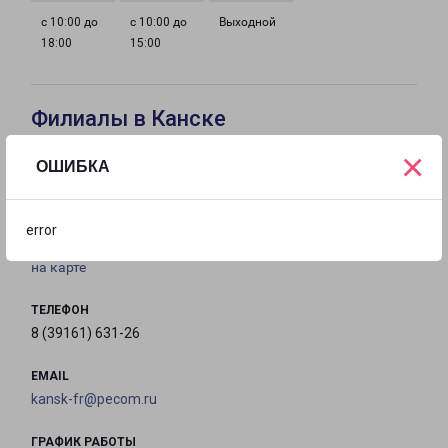
с 10:00 до
с 10:00 до
Выходной
18:00
15:00
Филиалы в Канске
×
ОШИБКА
КАНСК
Красноярский край, г. Канск, ул. 40 лет Октября, д.
62, стр. 10
error
на карте
ТЕЛЕФОН
8 (39161) 631-26
EMAIL
kansk-fr@pecom.ru
ГРАФИК РАБОТЫ