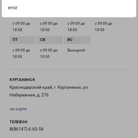
ГРАФИК РАБОТЫ
error
с 09:00 до
с 09:00 до
с 09:00 до
с 09:00 до
18:00
18:00
18:00
18:00
с 09:00 до
с 09:00 до
Выходной
18:00
15:00
КУРГАНИНСК
Краснодарский край, г. Курганинск, ул.
Набережная, д. 216
на карте
ТЕЛЕФОН
8(86147) 6-60-56