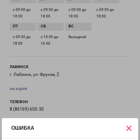
с 09:00 до
с 09:00 до
с 09:00 до
с 09:00 до
18:00
18:00
18:00
18:00
с 09:00 до
с 10:00 до
Выходной
18:00
16:00
ЛАБИНСК
г. Лабинск, ул. Фрунзе, 2
на карте
ТЕЛЕФОН
8 (86169) 650-30
EMAIL
×
ОШИБКА
labinsk-fr@pecom.ru