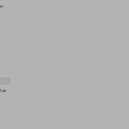
уг,
0 до