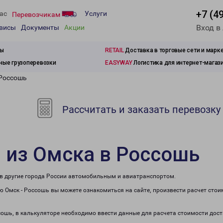
+7 (4
ас
Услуги
Перевозчикам
Вход в
рвисы
Документы
Акции
зы
RETAIL
Доставка в торговые сети и марк
ые грузоперевозки
EASYWAY
Логистика для интернет-магаз
 Россошь
Рассчитать и заказать перевозку
 из Омска в Россошь
 в другие города России автомобильным и авиатранспортом.
 Омск - Россошь вы можете ознакомиться на сайте, произвести расчет сто
ссошь, в калькуляторе необходимо ввести данные для расчета стоимости дост