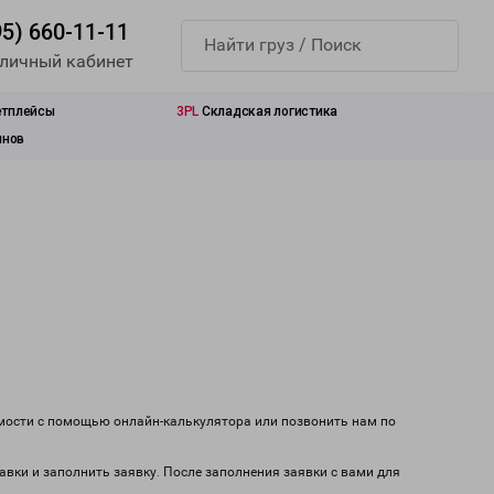
95) 660-11-11
 личный кабинет
етплейсы
3PL
Складская логистика
инов
имости с помощью онлайн-калькулятора или позвонить нам по
авки и заполнить заявку. После заполнения заявки с вами для