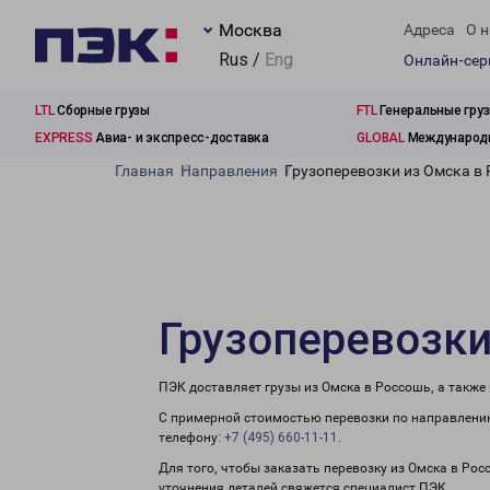
Москва
Адреса
О н
Rus /
Eng
Онлайн-се
LTL
Сборные грузы
FTL
Генеральные гру
EXPRESS
Авиа- и экспресс-доставка
GLOBAL
Международн
Главная
Направления
Грузоперевозки из Омска в
Грузоперевозки
ПЭК доставляет грузы из Омска в Россошь, а также
С примерной стоимостью перевозки по направлению
телефону:
+7 (495) 660-11-11
.
Для того, чтобы заказать перевозку из Омска в Ро
уточнения деталей свяжется специалист ПЭК.