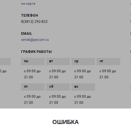
на карте
ТЕЛЕФОН
8(3812) 292-822
EMAIL
omsk@pecom.ru
ГРАФИК РАБОТЫ
0 до
с 09:00 до
с 09:00 до
с 09:00 до
с 09:00 до
21:00
21:00
21:00
21:00
с 09:00 до
с 09:00 до
с 09:00 до
21:00
21:00
21:00
ОШИБКА
ОМСК СТЕПАНЦА 3
город Омск, улица Степанца, 3