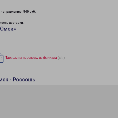
у направлению:
540 руб
.
мость доставки.
«Омск»
(xls)
Тарифы на перевозку из филиала
мск - Россошь