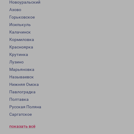
Новоуральский
Азово
Горьковское
Исилькуль
Калачинск
Кормиловка
Красноярка
Крутинка
Лузино
Марьяновка
Называевск
Нижняя Омска
Павлоградка
Полтавка
Русская Поляна
Саргатское
показать всё