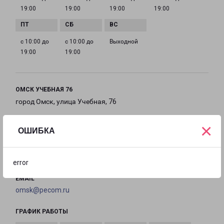
19:00
19:00
19:00
19:00
с 10:00 до
с 10:00 до
Выходной
19:00
19:00
ОМСК УЧЕБНАЯ 76
город Омск, улица Учебная, 76
×
на карте
ОШИБКА
ТЕЛЕФОН
8(3812) 292-822
error
EMAIL
omsk@pecom.ru
ГРАФИК РАБОТЫ