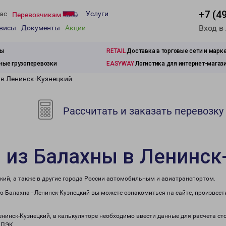
+7 (4
ас
Услуги
Перевозчикам
Вход в
рвисы
Документы
Акции
зы
RETAIL
Доставка в торговые сети и марк
ые грузоперевозки
EASYWAY
Логистика для интернет-магаз
 в Ленинск-Кузнецкий
Рассчитать и заказать перевозку
 из Балахны в Ленинск
кий, а также в другие города России автомобильным и авиатранспортом.
 Балахна - Ленинск-Кузнецкий вы можете ознакомиться на сайте, произвес
Ленинск-Кузнецкий, в калькуляторе необходимо ввести данные для расчета ст
 ПЭК.