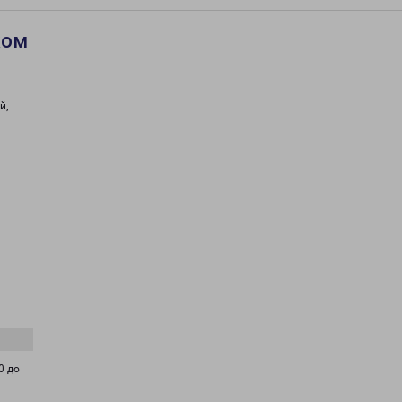
ком
й,
0 до