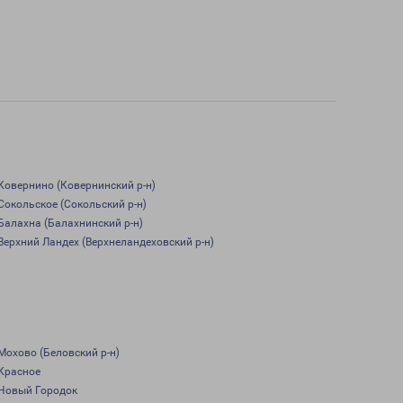
Ковернино (Ковернинский р-н)
Сокольское (Сокольский р-н)
Балахна (Балахнинский р-н)
Верхний Ландех (Верхнеландеховский р-н)
Мохово (Беловский р-н)
Красное
Новый Городок