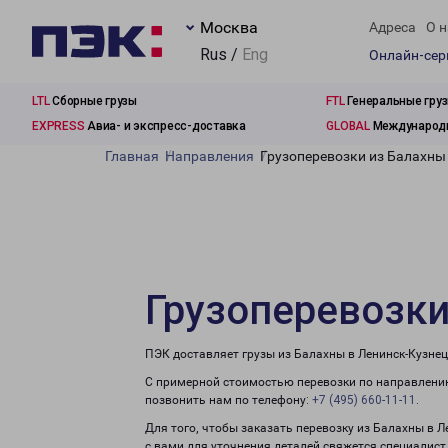
Москва
Адреса
О н
Rus /
Eng
Онлайн-се
LTL
Сборные грузы
FTL
Генеральные гру
EXPRESS
Авиа- и экспресс-доставка
GLOBAL
Международн
Главная
Направления
Грузоперевозки из Балахны
Грузоперевозки
ПЭК доставляет грузы из Балахны в Ленинск-Кузнец
С примерной стоимостью перевозки по направлению
позвонить нам по телефону:
+7 (495) 660-11-11
.
Для того, чтобы заказать перевозку из Балахны в 
с вами для уточнения деталей свяжется специалист