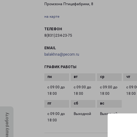
Промзона Птицефабрики, 8
на карте
ТЕЛЕФОН
8(831)234-23-75
EMAIL
balakhna@pecom.ru
ГРАФИК РАБОТЫ
с 09:00 до
с 09:00 до
с 09:00 до
с 09:0
18:00
18:00
18:00
18:00
с 09:00 до
Выходной
Выходной
Оцените нашу работу
18:00