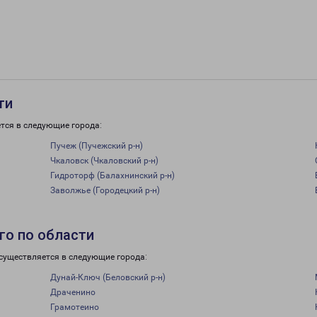
ти
тся в следующие города:
Пучеж (Пучежский р-н)
Чкаловск (Чкаловский р-н)
Гидроторф (Балахнинский р-н)
Заволжье (Городецкий р-н)
го по области
существляется в следующие города:
Дунай-Ключ (Беловский р-н)
Драченино
Грамотеино