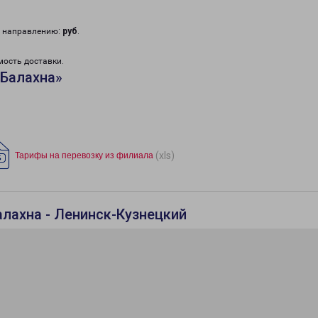
у направлению:
руб
.
мость доставки.
«Балахна»
(xls)
Тарифы на перевозку из филиала
алахна - Ленинск-Кузнецкий