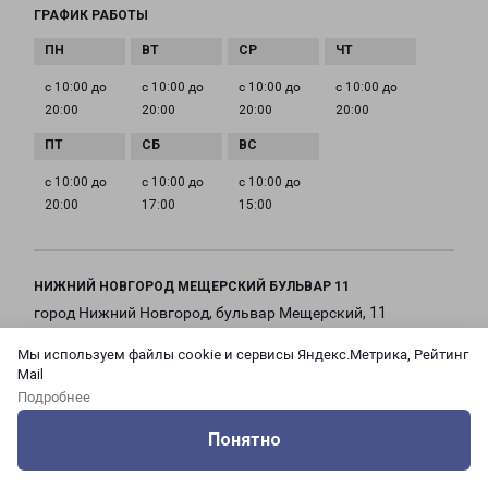
ГРАФИК РАБОТЫ
с 10:00 до
с 10:00 до
с 10:00 до
с 10:00 до
20:00
20:00
20:00
20:00
с 10:00 до
с 10:00 до
с 10:00 до
20:00
17:00
15:00
НИЖНИЙ НОВГОРОД МЕЩЕРСКИЙ БУЛЬВАР 11
город Нижний Новгород, бульвар Мещерский, 11
Мы используем файлы cookie и сервисы Яндекс.Метрика, Рейтинг
на карте
Mail
Подробнее
ТЕЛЕФОН
+7(831) 215-13-00
Понятно
Оцените нашу работу
Услуги
Сервисы
Меню
Кабинет
Контакты
EMAIL