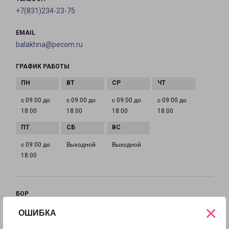
+7(831)234-23-75
EMAIL
balakhna@pecom.ru
ГРАФИК РАБОТЫ
с 09:00 до
с 09:00 до
с 09:00 до
с 09:00 до
18:00
18:00
18:00
18:00
с 09:00 до
Выходной
Выходной
18:00
БОР
×
Россия, Нижегородская область, Бор,
ОШИБКА
Октябрьская улица, 4