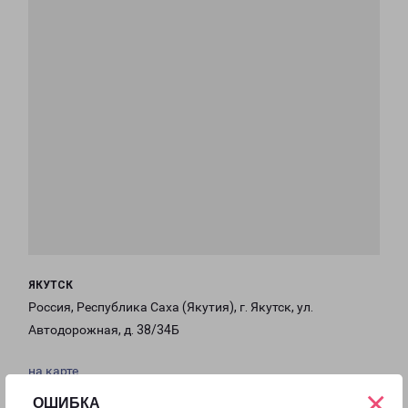
ЯКУТСК
Россия, Республика Саха (Якутия), г. Якутск, ул.
Автодорожная, д. 38/34Б
на карте
×
ОШИБКА