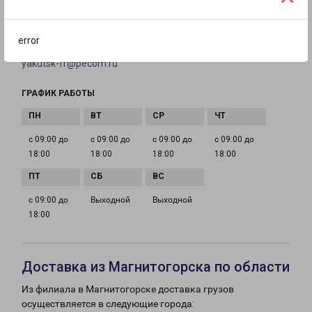
ТЕЛЕФОН
+7(4112)31-63-14
error
EMAIL
yakutsk-fr@pecom.ru
ГРАФИК РАБОТЫ
с 09:00 до
с 09:00 до
с 09:00 до
с 09:00 до
18:00
18:00
18:00
18:00
с 09:00 до
Выходной
Выходной
18:00
Доставка из Магнитогорска по области
Из филиала в Магнитогорске доставка грузов
осуществляется в следующие города: