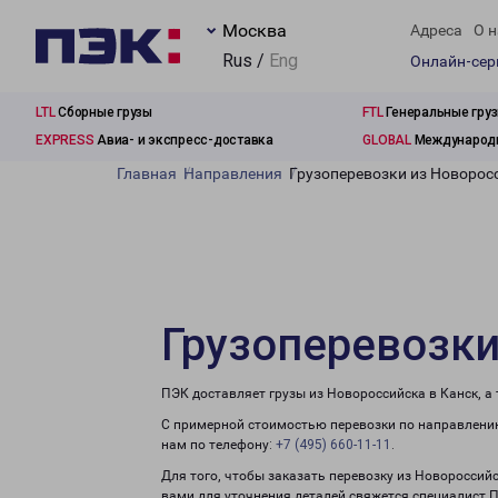
Москва
Адреса
О н
Rus /
Eng
Онлайн-се
LTL
Сборные грузы
FTL
Генеральные гру
EXPRESS
Авиа- и экспресс-доставка
GLOBAL
Международн
Главная
Направления
Грузоперевозки из Новорос
Грузоперевозки
ПЭК доставляет грузы из Новороссийска в Канск, а
С примерной стоимостью перевозки по направлению
нам по телефону:
+7 (495) 660-11-11
.
Для того, чтобы заказать перевозку из Новороссийс
вами для уточнения деталей свяжется специалист 