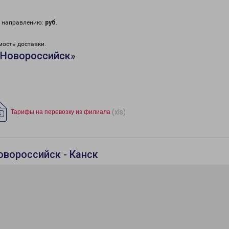
у направлению:
руб
.
мость доставки.
«Новороссийск»
(xls)
Тарифы на перевозку из филиала
овороссийск - Канск