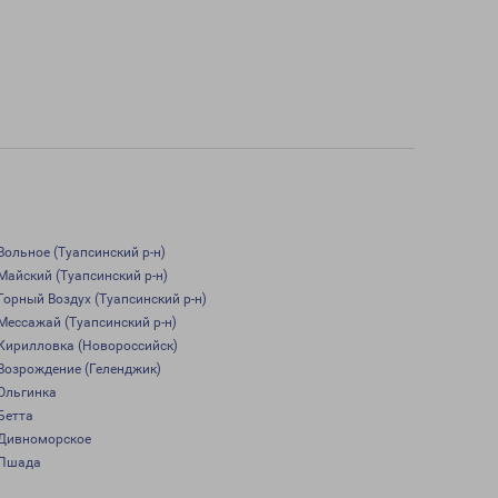
Вольное (Туапсинский р-н)
Майский (Туапсинский р-н)
Горный Воздух (Туапсинский р-н)
Мессажай (Туапсинский р-н)
Кирилловка (Новороссийск)
Возрождение (Геленджик)
Ольгинка
Бетта
Дивноморское
Пшада