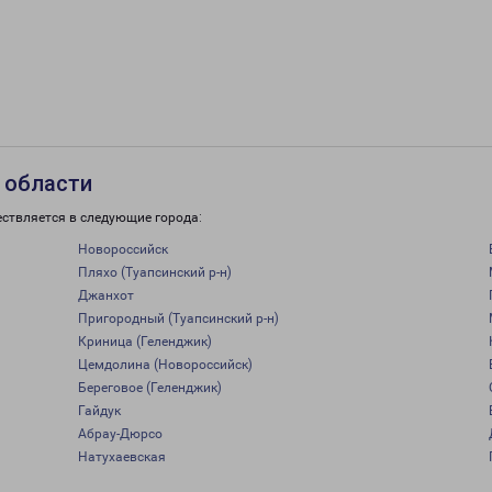
 области
ествляется в следующие города:
Новороссийск
Пляхо (Туапсинский р-н)
Джанхот
Пригородный (Туапсинский р-н)
Криница (Геленджик)
Цемдолина (Новороссийск)
Береговое (Геленджик)
Гайдук
Абрау-Дюрсо
Натухаевская