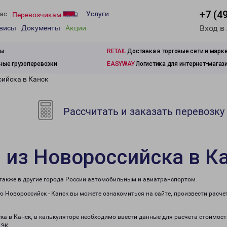
+7 (4
ас
Услуги
Перевозчикам
Вход в
рвисы
Документы
Акции
зы
RETAIL
Доставка в торговые сети и марк
ые грузоперевозки
EASYWAY
Логистика для интернет-магаз
сийска в Канск
Рассчитать и заказать перевозку
 из Новороссийска в К
 также в другие города России автомобильным и авиатранспортом.
 Новороссийск - Канск вы можете ознакомиться на сайте, произвести расч
ка в Канск, в калькуляторе необходимо ввести данные для расчета стоимост
ПЭК.